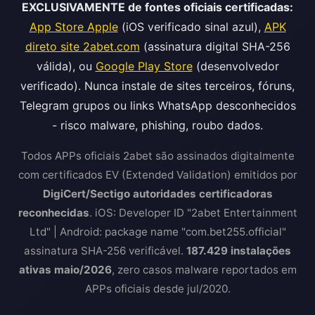
EXCLUSIVAMENTE de fontes oficiais certificadas:
App Store Apple
(iOS verificado sinal azul),
APK
direto site 2abet.com
(assinatura digital SHA-256
válida), ou
Google Play Store
(desenvolvedor
verificado). Nunca instale de sites terceiros, fóruns,
Telegram grupos ou links WhatsApp desconhecidos
- risco malware, phishing, roubo dados.
Todos APPs oficiais 2abet são assinados digitalmente
com certificados EV (Extended Validation) emitidos por
DigiCert/Sectigo autoridades certificadoras
reconhecidas
. iOS: Developer ID "2abet Entertainment
Ltd" | Android: package name "com.bet255.official"
assinatura SHA-256 verificável.
187.429 instalações
ativas maio/2026
, zero casos malware reportados em
APPs oficiais desde jul/2020.