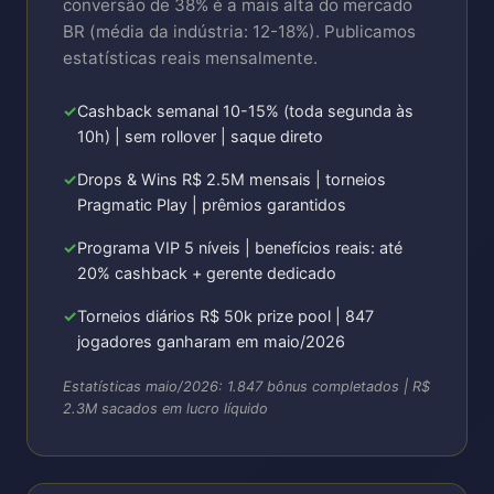
conversão de 38% é a mais alta do mercado
BR (média da indústria: 12-18%). Publicamos
estatísticas reais mensalmente.
Cashback semanal 10-15% (toda segunda às
10h) | sem rollover | saque direto
Drops & Wins R$ 2.5M mensais | torneios
Pragmatic Play | prêmios garantidos
Programa VIP 5 níveis | benefícios reais: até
20% cashback + gerente dedicado
Torneios diários R$ 50k prize pool | 847
jogadores ganharam em maio/2026
Estatísticas maio/2026: 1.847 bônus completados | R$
2.3M sacados em lucro líquido