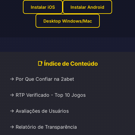
Instalar iOS
Instalar Android
Desktop Windows/Mac
📑 Índice de Conteúdo
→ Por Que Confiar na 2abet
→ RTP Verificado - Top 10 Jogos
→ Avaliações de Usuários
→ Relatório de Transparência