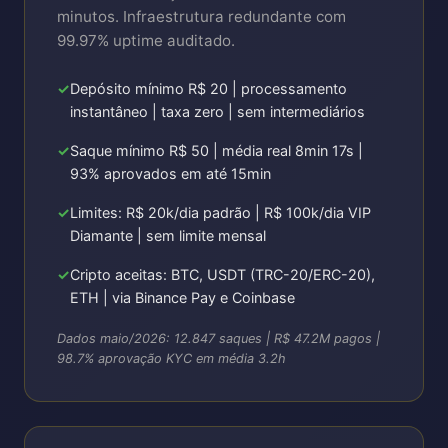
minutos. Infraestrutura redundante com
99.97% uptime auditado.
Depósito mínimo R$ 20 | processamento
instantâneo | taxa zero | sem intermediários
Saque mínimo R$ 50 | média real 8min 17s |
93% aprovados em até 15min
Limites: R$ 20k/dia padrão | R$ 100k/dia VIP
Diamante | sem limite mensal
Cripto aceitas: BTC, USDT (TRC-20/ERC-20),
ETH | via Binance Pay e Coinbase
Dados maio/2026: 12.847 saques | R$ 47.2M pagos |
98.7% aprovação KYC em média 3.2h