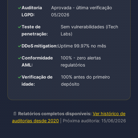
Auditoria
Aprovada - última verificação
LGPD:
05/2026
Teste de
Sem vulnerabilidades (iTech
penetração:
Labs)
DDoS mitigation:
Uptime 99.97% no mês
Conformidade
100% - zero alertas
AML:
regulatórios
Verificação de
100% antes do primeiro
idade:
depósito
📄
Relatórios completos disponíveis:
Ver histórico de
auditorias desde 2020
| Próxima auditoria: 15/06/2026