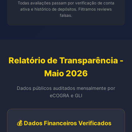
Todas avaliações passam por verificação de conta
ativa e histórico de depósitos. Filtramos reviews
falsas.
Relatório de Transparência -
Maio 2026
Dados públicos auditados mensalmente por
eCOGRA e GLI
💰 Dados Financeiros Verificados