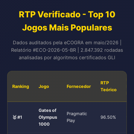
RTP Verificado - Top 10
Jogos Mais Populares
Dados auditados pela eCOGRA em maio/2026 |
Relatório #ECO-2026-05-BR | 2.847.392 rodadas
analisadas por algoritmos certificados GLI
RT
RTP
Ranking
Jogo
Fornecedor
Rea
Teórico
Mai
Gates of
Pragmatic
🥇 #1
Olympus
96.50%
96
Play
1000