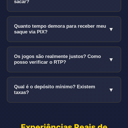
sacar?
Sim, é 100% real e sacável!
O bônus funciona
assim:
Quanto tempo demora para receber meu
▼
saque via PIX?
Depósito mínimo:
R$ 50 para ativar o
bônus completo
PIX funciona 24/7/365, incluindo finais de
Proporção:
100% até R$ 5.000 (ex:
semana e feriados!
Os jogos são realmente justos? Como
▼
deposite R$ 1.000, receba +R$ 1.000 = R$
posso verificar o RTP?
Conta verificada:
3-15 minutos (93% dos
2.000 para jogar)
casos)
Somos auditados mensalmente por 3
500 Giros grátis:
50 giros/dia por 10 dias
Primeira retirada com KYC:
2-4 horas em
entidades internacionais independentes:
em slots selecionados
Qual é o depósito mínimo? Existem
▼
horário comercial
Rollover:
35x o valor do bônus (padrão
taxas?
eCOGRA:
Certificação desde março/2021.
Valores acima de R$ 50.000:
Revisão
da indústria)
Última auditoria: 18/nov/2024 - nota A+
Política 100% transparente - SEM taxas
manual, até 12 horas
Prazo:
30 dias para completar
GLI (Gaming Labs):
Testa algoritmos RNG
escondidas!
Tempo médio real em novembro/2024:
Taxa de sucesso:
38% dos jogadores
mensalmente. Certificado #GLI-BR-2024-
8.3 minutos
completam o rollover e sacam lucro
Experiências Reais de
PIX:
Depósito mínimo R$ 20 | Saque