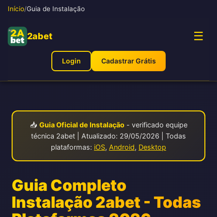
Início
/
Guia de Instalação
☰
2abet
Login
Cadastrar Grátis
📥
Guia Oficial de Instalação
- verificado equipe
técnica 2abet | Atualizado: 29/05/2026 | Todas
plataformas:
iOS
,
Android
,
Desktop
Guia Completo
Instalação 2abet - Todas