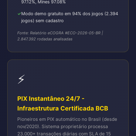
97.12%, Mines 97.08%
Modo demo gratuito em 94% dos jogos (2.394
jogos) sem cadastro
Fonte: Relatório eCOGRA #ECO-2026-05-BR |
2.847.392 rodadas analisadas
⚡
PIX Instantâneo 24/7 -
Infraestrutura Certificada BCB
Pioneiros em PIX automático no Brasil (desde
nov/2020). Sistema proprietário processa
23.000+ transações diárias com SLA de 15