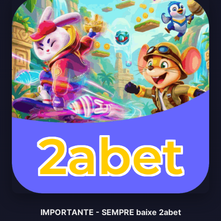
IMPORTANTE - SEMPRE baixe 2abet