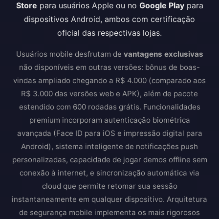
Store
para usuários Apple ou no
Google Play
para
dispositivos Android, ambos com certificação
oficial das respectivas lojas.
Usuários mobile desfrutam de
vantagens exclusivas
não disponíveis em outras versões: bônus de boas-
vindas ampliado chegando a R$ 4.000 (comparado aos
R$ 3.000 das versões web e APK), além de pacote
estendido com 600 rodadas grátis. Funcionalidades
premium incorporam autenticação biométrica
avançada (Face ID para iOS e impressão digital para
Android), sistema inteligente de notificações push
personalizadas, capacidade de jogar demos offline sem
conexão à internet, e sincronização automática via
cloud que permite retomar sua sessão
instantaneamente em qualquer dispositivo. Arquitetura
de segurança mobile implementa os mais rigorosos