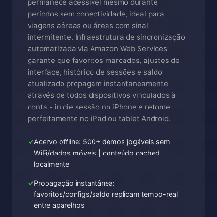
permanece acessível mesmo durante
períodos sem conectividade, ideal para
viagens aéreas ou áreas com sinal
intermitente. Infraestrutura de sincronização
automatizada via Amazon Web Services
garante que favoritos marcados, ajustes de
interface, histórico de sessões e saldo
atualizado propagam instantaneamente
através de todos dispositivos vinculados à
conta - inicie sessão no iPhone e retome
perfeitamente no iPad ou tablet Android.
Acervo offline: 500+ demos jogáveis sem
WiFi/dados móveis | conteúdo cached
localmente
Propagação instantânea:
favoritos/configs/saldo replicam tempo-real
entre aparelhos