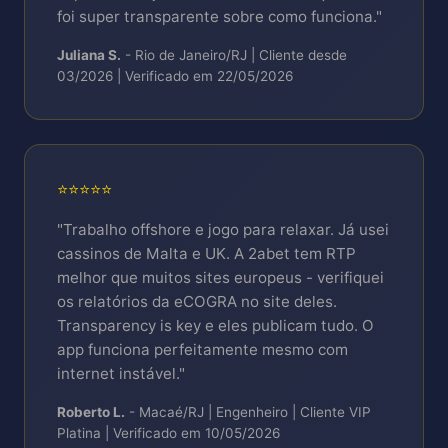
foi super transparente sobre como funciona."
Juliana S.
- Rio de Janeiro/RJ | Cliente desde
03/2026 | Verificado em 22/05/2026
⭐⭐⭐⭐⭐
"Trabalho offshore e jogo para relaxar. Já usei
cassinos de Malta e UK. A 2abet tem RTP
melhor que muitos sites europeus - verifiquei
os relatórios da eCOGRA no site deles.
Transparency is key e eles publicam tudo. O
app funciona perfeitamente mesmo com
internet instável."
Roberto L.
- Macaé/RJ | Engenheiro | Cliente VIP
Platina | Verificado em 10/05/2026