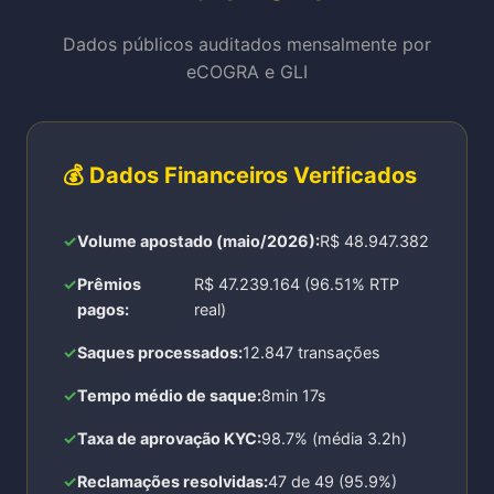
Dados públicos auditados mensalmente por
eCOGRA e GLI
💰 Dados Financeiros Verificados
Volume apostado (maio/2026):
R$ 48.947.382
Prêmios
R$ 47.239.164 (96.51% RTP
pagos:
real)
Saques processados:
12.847 transações
Tempo médio de saque:
8min 17s
Taxa de aprovação KYC:
98.7% (média 3.2h)
Reclamações resolvidas:
47 de 49 (95.9%)