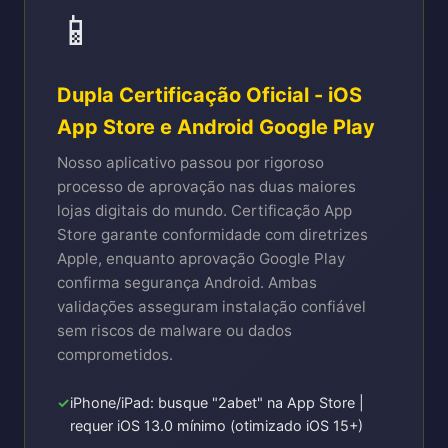
📱
Dupla Certificação Oficial - iOS
App Store e Android Google Play
Nosso aplicativo passou por rigoroso
processo de aprovação nas duas maiores
lojas digitais do mundo. Certificação App
Store garante conformidade com diretrizes
Apple, enquanto aprovação Google Play
confirma segurança Android. Ambas
validações asseguram instalação confiável
sem riscos de malware ou dados
comprometidos.
iPhone/iPad: busque "2abet" na App Store |
requer iOS 13.0 mínimo (otimizado iOS 15+)