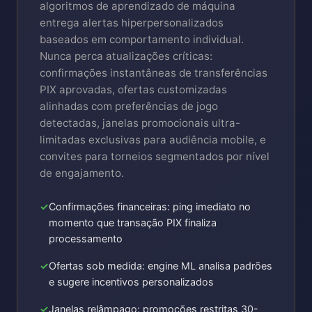
algoritmos de aprendizado de máquina
entrega alertas hiperpersonalizados
baseados em comportamento individual.
Nunca perca atualizações críticas:
confirmações instantâneas de transferências
PIX aprovadas, ofertas customizadas
alinhadas com preferências de jogo
detectadas, janelas promocionais ultra-
limitadas exclusivas para audiência mobile, e
convites para torneios segmentados por nível
de engajamento.
Confirmações financeiras: ping imediato no
momento que transação PIX finaliza
processamento
Ofertas sob medida: engine ML analisa padrões
e sugere incentivos personalizados
Janelas relâmpago: promoções restritas 30-