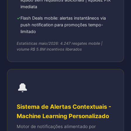
imediata
Flash Deals mobile: alertas instantâneos via
push notification para promoções tempo-
limitado
Estatísticas maio/2026: 4.247 resgates mobile |
volume R$ 5.8M incentivos liberados
🔔
Sistema de Alertas Contextuais -
Machine Learning Personalizado
Motor de notificações alimentado por