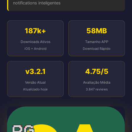
notifications inteligentes
187k+
58MB
Downloads Ativos
Tamanho APP
iOS + Android
Download Rápido
v3.2.1
4.75/5
Versão Atual
Avaliação Média
Atualizado hoje
3.847 reviews