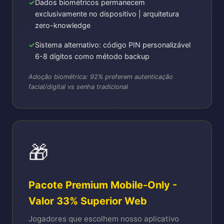
Dados biométricos permanecem
exclusivamente no dispositivo | arquitetura
zero-knowledge
Sistema alternativo: código PIN personalizável
6-8 dígitos como método backup
Adoção biométrica: 92% preferem autenticação
facial/digital vs senha tradicional
🎁
Pacote Premium Mobile-Only -
Valor 33% Superior Web
Jogadores que escolhem nosso aplicativo